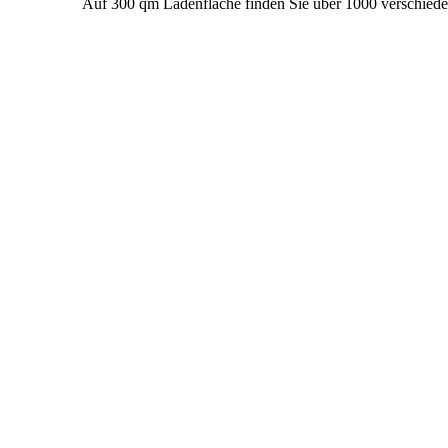
Auf 300 qm Ladenfläche finden Sie über 1000 verschiede